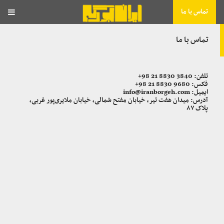
تماس با ما
تماس با ما
تلفن:
+98 21 8830 3840
فکس:
+98 21 8830 9680
ایمیل:
info@iranborgeh.com
آدرس: میدان هفت تیر، خیابان مفتح شمالی، خیابان ملایری‌پور غربی،
پلاک ۸۷